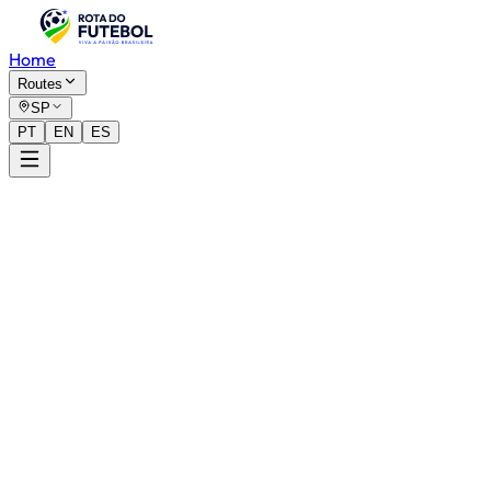
Home
Routes
SP
PT
EN
ES