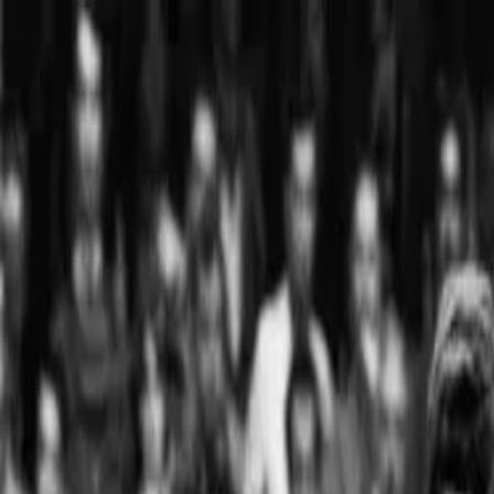
Home
Routes
SP
PT
EN
ES