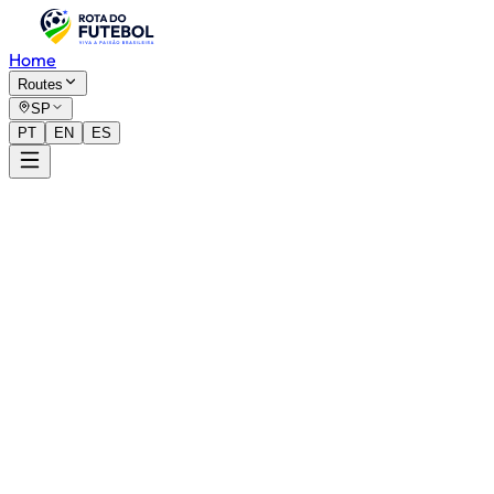
Home
Routes
SP
PT
EN
ES